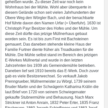
geheißen wurde. Zu dieser Zeit war noch kein
Wohnhaus bei der Mühle. Wohl aber überquerte in
diesem Gelände schon seit vielen Jahrhunderten der
Obere Weg den Wörgler Bach, und der benachbarte
Hof führte davon den Namen Urfar (= Überfuhr). 1630 ist
Christoph Payr Besitzer des Hofes und der Mühle. Um
diese Zeit dürfte das jetzige Müllnerhaus gebaut
worden sein. Es ist bis zum First mit Bachsteinen
gemauert. Das daneben stehende kleine Haus der
Familie Furtner diente früher als Troadkasten für die
Mühle. Die Mühle selbst stand im Bereich des jetzigen
E-Werkes Müllnertal und wurde in den letzten
Jahrzehnten bis 1939 als Gemeindemühle betrieben.
Daneben lief seit 1910 bereits das E-Werk. Doch zuvor
gab es viele Besitzerwechsel. So verkauft Jakob
Prenngrueber, Müllnermeister zu Wörgl, 1739 seinem
Bruder Martin und der Schwägerin Katharina Krälin die
laut Brief von 1720 von seinem Schwiegervater
gekaufte Stubnermühle und Behausung. Nach Marx
Strickner ist Anton Anrain, 1832 Peter Erter, 1835 Franz
Etschmann, 1860 Joseph Schipflinger und 1863 Josef