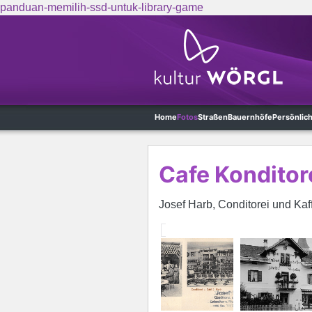
panduan-memilih-ssd-untuk-library-game
Skip to main content
Home
Fotos
Straßen
Bauernhöfe
Persönlic
Cafe Konditor
Josef Harb, Conditorei und Ka