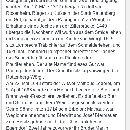
Obstgarten, in dem schon sehr früh zwei Höfe angelegt
wurden. Am 17. März 1372 übergab Rudolf von
Rosenheim, Bürger zu Kufstein, der Stadt Rattenberg
ein Gut, genannt „in dem Paumgarten" zu Wörgl, zur
Erhaltung eines Joches an der Zillerbrücke. 1449
übergab die Nachbarin Willwurkh aus dem Smidellehen
im Pämgarten Zehent an die Kirche von Wörgl. 1615
sitzt Lamprecht Träbichler auf dem Schneiderlehen, und
1626 hat Leonhard Haimpacher herenter des Baches
das Schneidergütl auch das Pichler- oder
Preidlerlehen. Der alte Name für dieses Gut war
Paumgartnerlehen. Der Grundbesitz lag vorwiegend in
Rattenberg-Wörgl.
Am 22. Mai 1648 starb der Witwer Mathäus Lederer, am
5. April 1683 wurde dem Heinrich Lederer die Bier- und
Branntwein-Frätschlerei verliehen. Es durfte also Bier
und Schnaps, aber kein Wein ausgeschenkt werden.
Seine Söhne traten 1714 sein Erbe an: Mathäus war
Weglohneinnehmer und Bierwirt und Josef Bierbrauer.
Zum Besitz gehörte auch das Christianlehen in
Egerndorf. Zwei Jahre zuvor war ihr Bruder Martin