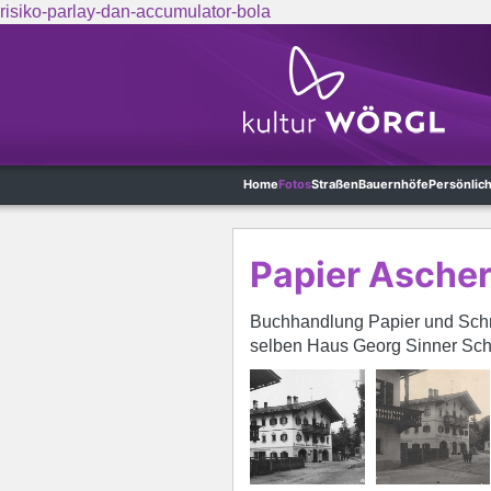
risiko-parlay-dan-accumulator-bola
Skip to main content
Home
Fotos
Straßen
Bauernhöfe
Persönlic
Papier Asche
Buchhandlung Papier und Schr
selben Haus Georg Sinner Sch