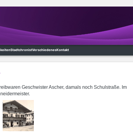
hkeiten
Stadtchronist
Verschiedenes
Kontakt
r
eibwaren Geschwister Ascher, damals noch Schulstraße. Im
neidermeister.