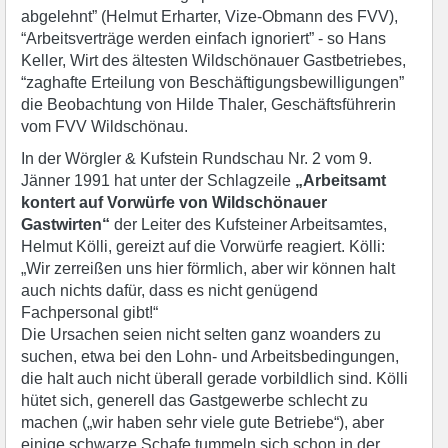
abgelehnt” (Helmut Erharter, Vize-Obmann des FVV),
“Arbeitsverträge werden einfach ignoriert” - so Hans
Keller, Wirt des ältesten Wildschönauer Gastbetriebes,
“zaghafte Erteilung von Beschäftigungsbewilligungen”
die Beobachtung von Hilde Thaler, Geschäftsführerin
vom FVV Wildschönau.
In der Wörgler & Kufstein Rundschau Nr. 2 vom 9.
Jänner 1991 hat unter der Schlagzeile
„Arbeitsamt
kontert auf Vorwürfe von Wildschönauer
Gastwirten“
der Leiter des Kufsteiner Arbeitsamtes,
Helmut Kölli, gereizt auf die Vorwürfe reagiert. Kölli:
„Wir zerreißen uns hier förmlich, aber wir können halt
auch nichts dafür, dass es nicht genügend
Fachpersonal gibt!“
Die Ursachen seien nicht selten ganz woanders zu
suchen, etwa bei den Lohn- und Arbeitsbedingungen,
die halt auch nicht überall gerade vorbildlich sind. Kölli
hütet sich, generell das Gastgewerbe schlecht zu
machen („wir haben sehr viele gute Betriebe“), aber
einige schwarze Schafe tummeln sich schon in der