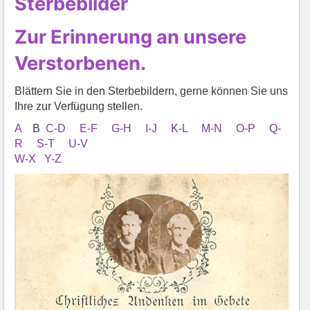
Sterbebilder
Zur Erinnerung an unsere
Verstorbenen.
Blättern Sie in den Sterbebildern, gerne können Sie uns
Ihre zur Verfügung stellen.
A
B
C-D
E-F
G-H
I-J
K-L
M-N
O-P
Q-
R
S-T
U-V
W-X
Y-Z