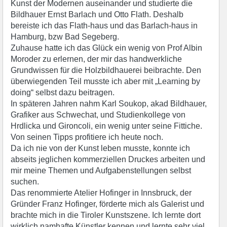
Kunst der Modernen auseinander und studierte die
Bildhauer Ernst Barlach und Otto Flath. Deshalb
bereiste ich das Flath-haus und das Barlach-haus in
Hamburg, bzw Bad Segeberg.
Zuhause hatte ich das Glück ein wenig von Prof Albin
Moroder zu erlernen, der mir das handwerkliche
Grundwissen für die Holzbildhauerei beibrachte. Den
überwiegenden Teil musste ich aber mit „Learning by
doing“ selbst dazu beitragen.
In späteren Jahren nahm Karl Soukop, akad Bildhauer,
Grafiker aus Schwechat, und Studienkollege von
Hrdlicka und Gironcoli, ein wenig unter seine Fittiche.
Von seinen Tipps profitiere ich heute noch.
Da ich nie von der Kunst leben musste, konnte ich
abseits jeglichen kommerziellen Druckes arbeiten und
mir meine Themen und Aufgabenstellungen selbst
suchen.
Das renommierte Atelier Hofinger in Innsbruck, der
Gründer Franz Hofinger, förderte mich als Galerist und
brachte mich in die Tiroler Kunstszene. Ich lernte dort
wirklich namhafte Künstler kennen und lernte sehr viel