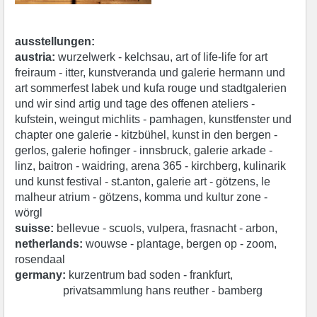
ausstellungen:
austria:
wurzelwerk - kelchsau, art of life-life for art
freiraum - itter, kunstveranda und galerie hermann und
art sommerfest labek und kufa rouge und stadtgalerien
und wir sind artig und tage des offenen ateliers -
kufstein, weingut michlits - pamhagen, kunstfenster und
chapter one galerie - kitzbühel, kunst in den bergen -
gerlos, galerie hofinger - innsbruck, galerie arkade -
linz, baitron - waidring, arena 365 - kirchberg, kulinarik
und kunst festival - st.anton, galerie art - götzens, le
malheur atrium - götzens, komma und kultur zone -
wörgl
suisse:
bellevue - scuols, vulpera, frasnacht - arbon,
netherlands:
wouwse - plantage, bergen op - zoom,
rosendaal
germany:
kurzentrum bad soden - frankfurt,
privatsammlung hans reuther - bamberg