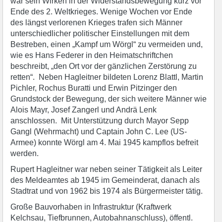
war sein Wirken in der Widerstandsbewegung kurz vor
Ende des 2. Weltkrieges. Wenige Wochen vor Ende
des längst verlorenen Krieges trafen sich Männer
unterschiedlicher politischer Einstellungen mit dem
Bestreben, einen „Kampf um Wörgl“ zu vermeiden und,
wie es Hans Federer in den Heimatschriftchen
beschreibt, „den Ort vor der gänzlichen Zerstörung zu
retten“. Neben Hagleitner bildeten Lorenz Blattl, Martin
Pichler, Rochus Buratti und Erwin Pitzinger den
Grundstock der Bewegung, der sich weitere Männer wie
Alois Mayr, Josef Zangerl und Andrä Lenk
anschlossen. Mit Unterstützung durch Mayor Sepp
Gangl (Wehrmacht) und Captain John C. Lee (US-
Armee) konnte Wörgl am 4. Mai 1945 kampflos befreit
werden.
Rupert Hagleitner war neben seiner Tätigkeit als Leiter
des Meldeamtes ab 1945 im Gemeinderat, danach als
Stadtrat und von 1962 bis 1974 als Bürgermeister tätig.
Große Bauvorhaben in Infrastruktur (Kraftwerk
Kelchsau, Tiefbrunnen, Autobahnanschluss), öffentl.