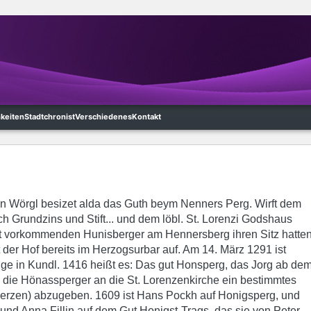
hkeiten
Stadtchronist
Verschiedenes
Kontakt
n Wörgl besizet alda das Guth beym Nenners Perg. Wirft dem
ch Grundzins und Stift... und dem löbl. St. Lorenzi Godshaus
rt vorkommenden Hunisberger am Hennersberg ihren Sitz hatten
 der Hof bereits im Herzogsurbar auf. Am 14. März 1291 ist
ge in Kundl. 1416 heißt es: Das gut Honsperg, das Jorg ab de
die Hönassperger an die St. Lorenzenkirche ein bestimmtes
erzen) abzugeben. 1609 ist Hans Pockh auf Honigsperg, und
nd Anna Fillin auf dem Gut Honigst-Trags, das sie von Peter