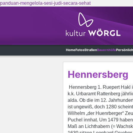
panduan-mengelola-sesi-judi-secara-sehat
Skip to main content
Home
Fotos
Straßen
Bauernhöfe
Persönlic
Hennersberg
Hennersberg 1. Ruepert Hakl i
k.k. Urbaramt Rattenberg jährli
alda. Ob die im 12. Jahrhunde
ist ungewiß, doch 1280 scheint
Wilhelm „der Huenrberger“ Zeu
Puchel innhat. Um 1479 haben 
Maß an Lichthabern (= Wachsk
1630 sitzen Leonhard Grueber u