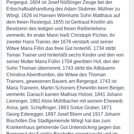
Pergergut. 1604 ist Josef Nößlinger Zeuge bei der
Erbschaftsabhandlung des Adam Stubmer, Müllner zu
Wörgl. 1626 ist Hansen Wörnharts Sohn Matthäus auf
dem freien Reslergut, 1655 ist Gertraud Knollin als
Besitzerin des ledigen und freien Reßlerlehens
vermerkt. Ihr erster Mann hieß Christoph Pichler, ihr
zweiter Hans Trainer, der 1676 verstarb und seiner
Witwe Maria Fillin das freie Gut hinterliß. 1734 stirbt
Toman Trainer und hinterläßt sechs Kinder und den von
seiner Mutter Maria Füllin 1704 geerbten Hof, den der
Sohn Thoman übernimmt. 1743 stirbt die Altbäuerin
Christina Abenthumbin, die Witwe des Thoman
Trainers, gewesenen Bauers am Bergergut. 1743 ist
Maria Trainerin, Martin Schoners Ehewirtin beim Berger,
vermerkt. Danach kamen Mathias Holzer, 1841 Johann
Lieminger, 1862 Alois Mühlbacher mit seinem Eheweib
Anna, geb. Schipflinger, 1863 Sixtus Gruber, 1871
Georg Ederegger, 1897 Josef Bliem und 1917 Johann
Bischöfen Die Stadtgemeinde Wörgl hat das zum
Krankenhaus gehörende Gut Untersöcking gegen das
Bergergut der Familie Bischofer eingetauscht und im