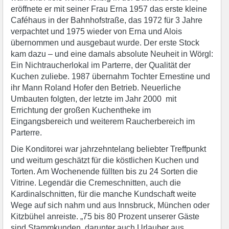
eröffnete er mit seiner Frau Erna 1957 das erste kleine
Caféhaus in der Bahnhofstraße, das 1972 für 3 Jahre
verpachtet und 1975 wieder von Erna und Alois
übernommen und ausgebaut wurde. Der erste Stock
kam dazu – und eine damals absolute Neuheit in Wörgl:
Ein Nichtraucherlokal im Parterre, der Qualität der
Kuchen zuliebe. 1987 übernahm Tochter Ernestine und
ihr Mann Roland Hofer den Betrieb. Neuerliche
Umbauten folgten, der letzte im Jahr 2000 mit
Errichtung der großen Kuchentheke im
Eingangsbereich und weiterem Raucherbereich im
Parterre.
Die Konditorei war jahrzehntelang beliebter Treffpunkt
und weitum geschätzt für die köstlichen Kuchen und
Torten. Am Wochenende füllten bis zu 24 Sorten die
Vitrine. Legendär die Cremeschnitten, auch die
Kardinalschnitten, für die manche Kundschaft weite
Wege auf sich nahm und aus Innsbruck, München oder
Kitzbühel anreiste. „75 bis 80 Prozent unserer Gäste
sind Stammkunden, darunter auch Urlauber aus