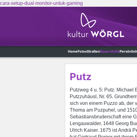
cara-setup-dual-monitor-untuk-gaming
Skip to main content
Home
Fotos
Straßen
Bauernhöfe
Persönlic
Putz
Putzweg 4 u. 5: Putz. Michael
Putzzuhäusl, Nr. 65. Grundherr
sich von einem Puzzo ab, der v
Thoma am Puzpuhel, und 1510 
Sebastiansbruderschaft eine G
Lengauwalder, 1648 Georg Bu
Ulrich Kaiser. 1675 ist Andrä
hat Gertraud Perger mit ihrem 