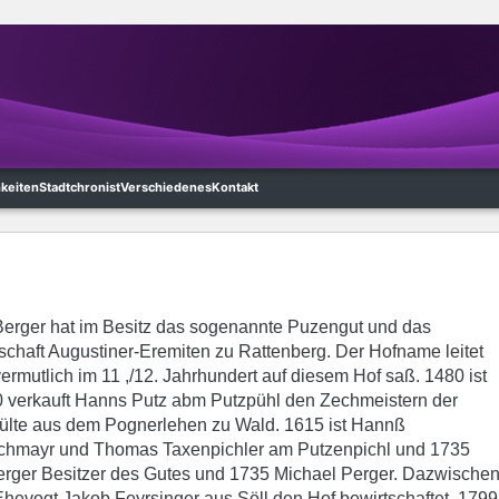
hkeiten
Stadtchronist
Verschiedenes
Kontakt
 Berger hat im Besitz das sogenannte Puzengut und das
schaft Augustiner-Eremiten zu Rattenberg. Der Hofname leitet
ermutlich im 11 ,/12. Jahrhundert auf diesem Hof saß. 1480 ist
verkauft Hanns Putz abm Putzpühl den Zechmeistern der
ülte aus dem Pognerlehen zu Wald. 1615 ist Hannß
chmayr und Thomas Taxenpichler am Putzenpichl und 1735
 Perger Besitzer des Gutes und 1735 Michael Perger. Dazwische
Ehevogt Jakob Feyrsinger aus Söll den Hof bewirtschaftet. 1799