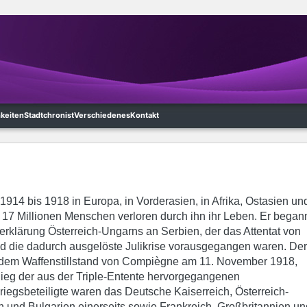
hkeiten
Stadtchronist
Verschiedenes
Kontakt
1914 bis 1918 in Europa, in Vorderasien, in Afrika, Ostasien un
 17 Millionen Menschen verloren durch ihn ihr Leben. Er began
serklärung Österreich-Ungarns an Serbien, der das Attentat von
d die dadurch ausgelöste Julikrise vorausgegangen waren. Der
t dem Waffenstillstand von Compiègne am 11. November 1918,
ieg der aus der Triple-Entente hervorgegangenen
Kriegsbeteiligte waren das Deutsche Kaiserreich, Österreich-
und Bulgarien einerseits sowie Frankreich, Großbritannien un