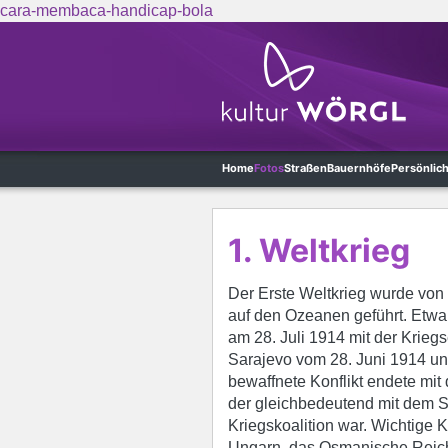
cara-membaca-handicap-bola
Skip to main content
Home
Fotos
Straßen
Bauernhöfe
Persönlic
1. Weltkrieg
Der Erste Weltkrieg wurde von 
auf den Ozeanen geführt. Etwa
am 28. Juli 1914 mit der Krieg
Sarajevo vom 28. Juni 1914 un
bewaffnete Konflikt endete mi
der gleichbedeutend mit dem S
Kriegskoalition war. Wichtige 
Ungarn, das Osmanische Reich 