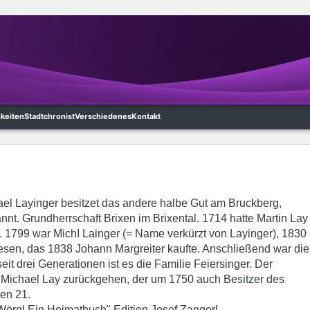
hkeiten
Stadtchronist
Verschiedenes
Kontakt
ael Layinger besitzet das andere halbe Gut am Bruckberg,
t. Grundherrschaft Brixen im Brixental. 1714 hatte Martin Lay
 1799 war MichI Lainger (= Name verkürzt von Layinger), 1830
sen, das 1838 Johann Margreiter kaufte. Anschließend war die
eit drei Generationen ist es die Familie Feiersinger. Der
 Michael Lay zurückgehen, der um 1750 auch Besitzer des
en 21.
örgl Ein Heimatbuch" Edition Josef Zangerl.