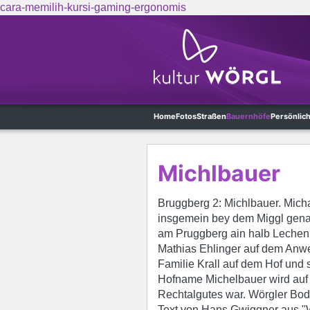
cara-memilih-kursi-gaming-ergonomis
Skip to main content
Home
Fotos
Straßen
Bauernhöfe
Persönlic
Michlbauer
Bruggberg 2: Michlbauer. Mich
insgemein bey dem Miggl genann
am Pruggberg ain halb Lechen.
Mathias Ehlinger auf dem Anwe
Familie Krall auf dem Hof und s
Hofname Michelbauer wird auf
Rechtalgutes war. Wörgler Bod
Text von Hans Gwiggner aus "W