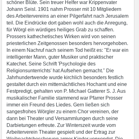
schöner Blüte. Sein treuer Helfer war Krippenvater
Johann Seisl. 1901 nahm Prosser mit 10 Mitgliedern
des Arbeitervereins an einer Pilgerfahrt nach Jerusalem
teil. Die Eindrücke dort gaben wohl auch die Anregung,
für Wörgl ein würdiges heiliges Grab zu schaffen.
Prossers kathechetisches Wirken wird von seinen
priesterlichen Zeitgenossen besonders hervorgehoben.
In einem Nachruf nach seinem Tod heißt es: "Er war ein
intelligenter Mann, guter Musiker und praktischer
Katechet. Seine Schrift 'Psychologie des
Religionsunterrichts' hat Aufsehen gemacht." Die
Jahrhundertwende wurde kirchlich besonders festlich
gestaltet durch ein mitternächtliches Hochamt und eine
Festpredigt, gehalten von P. Michael Gatterer S. J. Aus
musikalischer Familie stammend war Pfarrer Prosser
immer ein Freund des Liedes. Gern ließen sich
sangesfrohes Wörgler zu einem Chor vereinen, der
dann bei Theater und Versammlungen durch seine
Darbietungen erfreute. Zur Winterszeit wurde vom
Arbeiterverein Theater gespielt und der Ertrag zur
Weihnachtsbescherung armer Kinder verwendet. Die