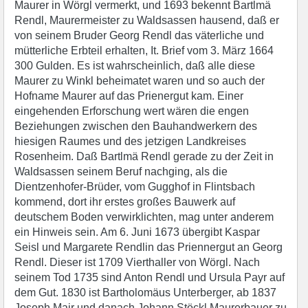
Maurer in Wörgl vermerkt, und 1693 bekennt Bartlmä
Rendl, Maurermeister zu Waldsassen hausend, daß er
von seinem Bruder Georg Rendl das väterliche und
mütterliche Erbteil erhalten, It. Brief vom 3. März 1664
300 Gulden. Es ist wahrscheinlich, daß alle diese
Maurer zu Winkl beheimatet waren und so auch der
Hofname Maurer auf das Prienergut kam. Einer
eingehenden Erforschung wert wären die engen
Beziehungen zwischen den Bauhandwerkern des
hiesigen Raumes und des jetzigen Landkreises
Rosenheim. Daß Bartlmä Rendl gerade zu der Zeit in
Waldsassen seinem Beruf nachging, als die
Dientzenhofer-Brüder, vom Gugghof in Flintsbach
kommend, dort ihr erstes großes Bauwerk auf
deutschem Boden verwirklichten, mag unter anderem
ein Hinweis sein. Am 6. Juni 1673 übergibt Kaspar
Seisl und Margarete Rendlin das Priennergut an Georg
Rendl. Dieser ist 1709 Vierthaller von Wörgl. Nach
seinem Tod 1735 sind Anton Rendl und Ursula Payr auf
dem Gut. 1830 ist Bartholomäus Unterberger, ab 1837
Joseph Mair und danach Johann Stöckl Maurerbauer zu