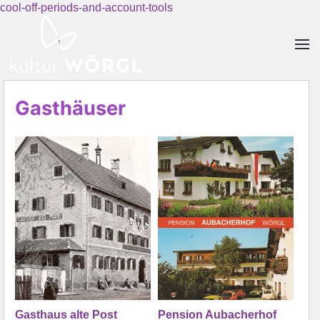
cool-off-periods-and-account-tools
Skip to main content
Gasthäuser
Gasthaus alte Post
Pension Aubacherhof