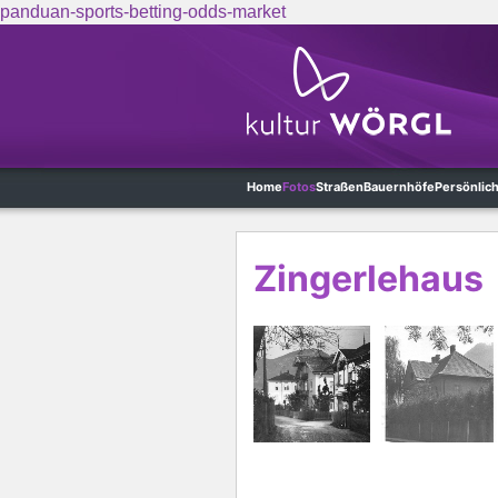
panduan-sports-betting-odds-market
Skip to main content
Home
Fotos
Straßen
Bauernhöfe
Persönlic
Zingerlehaus