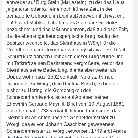
entweder auf Burg Stein (Mariastein), zu der das Haus
ja gehörte, oder auf eine noch frühere Zeit, in der
gemauerte Gebäude im Dorf außergewöhnlich waren.
1598 wird Mühlstatt als Teil des Steinhauser- Gutes
bezeichnet, und das läßt annehmen, daß zu dieser Zeit,
da die ehemalige freundspergische Burg häufig den
Besitzer wechselte, das Steinhaus in Wörgl für die
Grundholden ein kleiner Verwaltungssitz war. Seit Carl
Schurff kurz danach Herr auch dieser Burg wurde und
mit Tatkraft seinen Besitzstand vergrößerte, verlor das
Steinhaus seine Bedeutung, diente aber weiter als
Doppelwohnhaus. 1692 verkauft Pangraz Tyrner,
Schneider zu Wörgl, dem Bartlmä Posch, Schneider
bisher zu Hering, die Gerechtigkeit des
Schneiderhandwerks, so er auf Ableben seiner
Ehewirtin Gertraud Mayrl It. Brief vom 19. August 1681
erworben hat. 1738 verkauft Johann Feiersinger das
Steinhäusl an Anton Jöchler, Schneidermeister zu
Wörgl, das er von Johann Gaschizer, gewesenem
Schneidermeister zu Wörgl, erworben. 1749 erbt Andrä
Jöchler, Schneider, das Stainhäusl von seinem Vater,