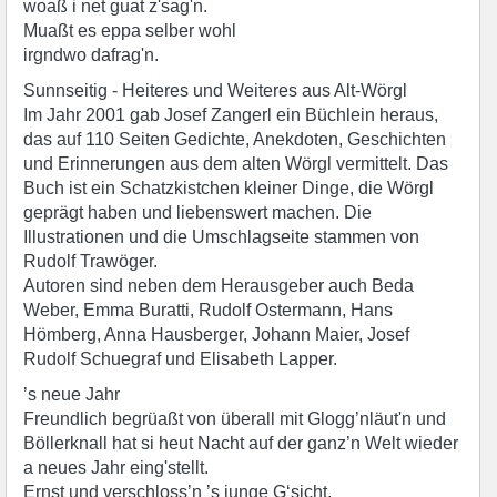
woaß i net guat z'sag'n.
Muaßt es eppa selber wohl
irgndwo dafrag'n.
Sunnseitig - Heiteres und Weiteres aus Alt-Wörgl
Im Jahr 2001 gab Josef Zangerl ein Büchlein heraus,
das auf 110 Seiten Gedichte, Anekdoten, Geschichten
und Erinnerungen aus dem alten Wörgl vermittelt. Das
Buch ist ein Schatzkistchen kleiner Dinge, die Wörgl
geprägt haben und liebenswert machen. Die
Illustrationen und die Umschlagseite stammen von
Rudolf Trawöger.
Autoren sind neben dem Herausgeber auch Beda
Weber, Emma Buratti, Rudolf Ostermann, Hans
Hömberg, Anna Hausberger, Johann Maier, Josef
Rudolf Schuegraf und Elisabeth Lapper.
’s neue Jahr
Freundlich begrüaßt von überall mit Glogg’nläut'n und
Böllerknall hat si heut Nacht auf der ganz’n Welt wieder
a neues Jahr eing'stellt.
Ernst und verschloss’n ’s junge G‘sicht,