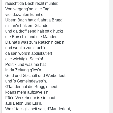
rauscht da Bach recht munter.
Von vergang'ne, alte Tag'
viel dazählen kunnt er.
Übern Bach hat g'füahrt a Brugg'
mit an'n hülzern G'lander,
und da droff send halt oft g'huckt
die Bursch'n und die Mander.
Da hat's was zum Ratsch'n geb'n
und wohl a zum Lach'n,
da san word'n abdiskutiert
alle wichtig'n Sach'n!
Politik und was ma hat
in da Zeitung g'les'n,
Geld und G'schäft und Weiberleut
und 's Gemeindewes'n.
G'lander hat die Brugg'n heut
koans mehr aufzuweis'n.
Für'n Verkehr nur is sie baut
aus Beton und Eis'n.
Wo s' iatz g'scheit san, d'Manderleut,