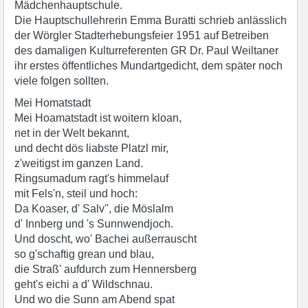
Mädchenhauptschule.
Die Hauptschullehrerin Emma Buratti schrieb anlässlich
der Wörgler Stadterhebungsfeier 1951 auf Betreiben
des damaligen Kulturreferenten GR Dr. Paul Weiltaner
ihr erstes öffentliches Mundartgedicht, dem später noch
viele folgen sollten.
Mei Homatstadt
Mei Hoamatstadt ist woitern kloan,
net in der Welt bekannt,
und decht dös liabste Platzl mir,
z'weitigst im ganzen Land.
Ringsumadum ragt's himmelauf
mit Fels'n, steil und hoch:
Da Koaser, d' Salv'', die Möslalm
d' Innberg und 's Sunnwendjoch.
Und doscht, wo' Bachei außerrauscht
so g'schaftig grean und blau,
die Straß' aufdurch zum Hennersberg
geht's eichi a d' Wildschnau.
Und wo die Sunn am Abend spat