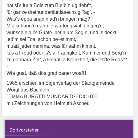
hat si's für a Bois zum Bleib’n ug‘rieht’t,
für ganze dreihundertfünfasechz'g Tag’. -
Was’s eppa anan niad'n bringen mag?
Mia schaug’n eahm erwartungsvoll entgeg'n,
wünsch’n all’s Guate, bet’n um Seg’n, und is deckt
jed’m sei Toal schon be¬stimmt,
muaß jeder nemma, was für eahm kimmt.
Is’s a Freud oder is's a Traurigkeit, Kummer und Sorg’n
zu eahnara Zeit, a Heirat, a Krankheit, die letzte Roas’?
-
Wia guat, daß dös grad oaner woaß!
1985 erschien im Eigenverlag der Stadtgemeinde
Wörgl das Büchlein
"EMMA BURATTI MUNDARTGEDICHTE"
mit Zeichnungen von Helmuth Ascher.
Dorfvorsteher