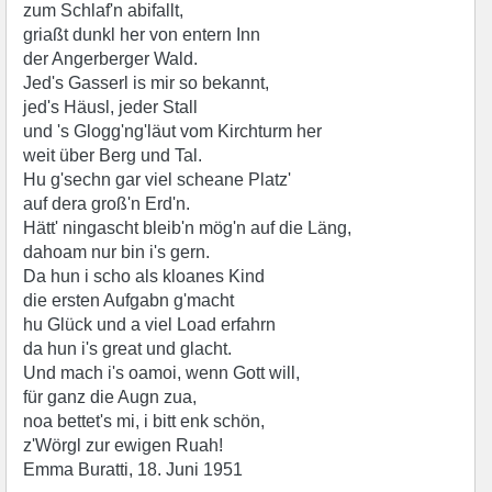
zum Schlaf'n abifallt,
griaßt dunkl her von entern Inn
der Angerberger Wald.
Jed's Gasserl is mir so bekannt,
jed's Häusl, jeder Stall
und 's Glogg'ng'läut vom Kirchturm her
weit über Berg und Tal.
Hu g'sechn gar viel scheane Platz'
auf dera groß'n Erd'n.
Hätt' ningascht bleib'n mög'n auf die Läng,
dahoam nur bin i's gern.
Da hun i scho als kloanes Kind
die ersten Aufgabn g'macht
hu Glück und a viel Load erfahrn
da hun i's great und glacht.
Und mach i's oamoi, wenn Gott will,
für ganz die Augn zua,
noa bettet's mi, i bitt enk schön,
z'Wörgl zur ewigen Ruah!
Emma Buratti, 18. Juni 1951