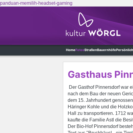
panduan-memilih-headset-gaming
Skip to main content
Home
Fotos
Straßen
Bauernhöfe
Persönlic
Gasthaus Pin
Der Gasthof Pinnersdorf war ei
nach dem Bau der neuen Gerich
dem 15. Jahrhundert genossen 
Häringer Kohle und die Holzko
Hall zu transportieren. 1712 w
kaufte die Familie Astl die Be
Der Bio-Hof Pinnersdorf beste
Text aus "Bruckhäusl - ein Tiro