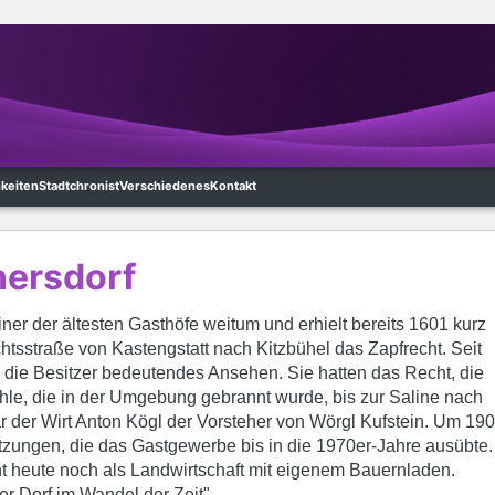
hkeiten
Stadtchronist
Verschiedenes
Kontakt
nersdorf
ner der ältesten Gasthöfe weitum und erhielt bereits 1601 kurz
tsstraße von Kastengstatt nach Kitzbühel das Zapfrecht. Seit
die Besitzer bedeutendes Ansehen. Sie hatten das Recht, die
hle, die in der Umgebung gebrannt wurde, bis zur Saline nach
ar der Wirt Anton Kögl der Vorsteher von Wörgl Kufstein. Um 19
sitzungen, die das Gastgewerbe bis in die 1970er-Jahre ausübte.
ht heute noch als Landwirtschaft mit eigenem Bauernladen.
ler Dorf im Wandel der Zeit"