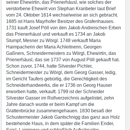
seiner Ehewirtin, das Prienerhäusl, wie solches der
verstorbene Ehewirt von Stephan Kranbeter laut Brief
vom 24. Oktober 1614 wechselweise an sich gebracht.
1685 ist Hans Mayrhofer Besitzer des Grafenhauses.
1731 kauft Josef Pöll von den Jakob Andreischen Erben
das Prienerhäusl und verkauft es 1734 an Jakob
Stumpf, Mesner zu Wörgl. 1748 verkauft Maria
Haimpacherin der Maria Achleitnerin, Georgen
Gaßners, Schneidermeisters zu Wörgl, Ehewirtin, das
Prienerhäusl, das sie 1737 von August Pöll gekauft hat.
Schon zuvor, 1744, hatte Silvester Pichler,
Schneidermeister zu Wörgl, dem Georg Gasser, ledig,
im Gericht Taufers gebürtig, die Gerechtigkeit des
Schneiderhandwerks, die er 1736 on Georg Hauser
erworben hatte, verkauft. 1799 ist der Schneider
Silvester Gasser im Rollverzeichnis aufgelistet, zehn
Jahre danach wurde er beim Kampf um die
Grattenbrücke zusammengehauen. 1830 besaß der
Schustermeister Jakob Gantschnigg das ganz aus Holz
bestehende Haus, in dem später die Familien Ender,
Seisl, Laiminger und schließlich Aufschnaiter