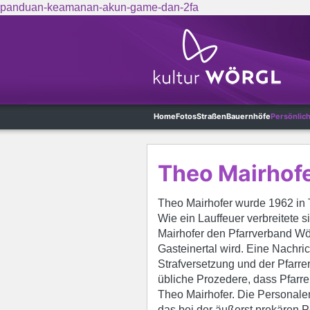
panduan-keamanan-akun-game-dan-2fa
Skip to main content
Home
Fotos
Straßen
Bauernhöfe
Persönlic
Theo Mairhof
Theo Mairhofer wurde 1962 in T
Wie ein Lauffeuer verbreitete s
Mairhofer den Pfarrverband Wö
Gasteinertal wird. Eine Nachric
Strafversetzung und der Pfarrer
übliche Prozedere, dass Pfarrer
Theo Mairhofer. Die Personalen
das bei der äußerst prekären P