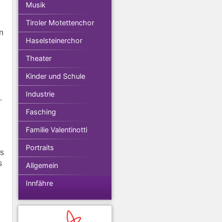
Musik
Tiroler Motettenchor
n
Haselsteinerchor
Theater
Kinder und Schule
Industrie
.
Fasching
Familie Valentinotti
Portraits
ss
s
Allgemein
Innfähre