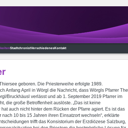
hkeiten
Stadtchronist
Verschiedenes
Kontakt
er
hiersee geboren. Die Priesterweihe erfolgte 1989.
ich Anfang April in Wörgl die Nachricht, dass Wörgls Pfarrer Th
rgl/Bruckhäusl verlässt und ab 1. September 2019 Pfarrer im
ht, die große Betroffenheit auslöste. „Das ist keine
 hat auch nicht hinter dem Rücken der Pfarre agiert. Es ist das
 nach 10 bis 15 Jahren ihren Einsatzort wechseln“, erklärte
tscheidungen trifft das Konsistorium der Erzdiözese Salzburg,
ersonalsituation bei den Priestern die bestmögliche Lösung für