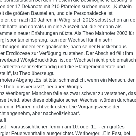
ken der 17 Dekanate mit 210 Pfarreien suchen muss. „Kufstein
eit die größten Baustellen, und die Personaldecke ist
ofer, der nach 10 Jahren in Wörgl sich 2013 selbst schon an de
t hatte und damals um eine Auszeit bat, die er dann als
mmeln neuer Erfahrungen nützte. Als Theo Mairhofer 2003 für
örgl spontan einsprang, kam der Wechsel für ihn sehr
rbeugen, indem er signalisierte, nach seiner Rückkehr aus
r Erzdiözese zur Verfügung zu stehen. Der Abschied fällt ihm
rrverband Wörgl/Bruckhäusl ist der Wechsel nicht problematisch
ute arbeiten sehr selbständig und die Pfarrgemeinderäte und
tellt“, ist Theo überzeugt.
hofers Abgang „Es ist total schmerzlich, wenn ein Mensch, der
ie Theo, uns verlässt“, bedauert Wörgls
z Werlberger. Manchen falle es zwar schwer zu verstehen, da
selt wird, aber diese obligatorischen Wechsel würden durchau
uren in Pfarren nicht verkrusten. Die Vorgangsweise der
icht angenehm, aber nachvollziehbar“.
uft
st – voraussichtlicher Termin am 10. oder 11. - ein großes
gler Feuerwehrhalle ausgerichtet. Werlberger: „Ein Fest, bei