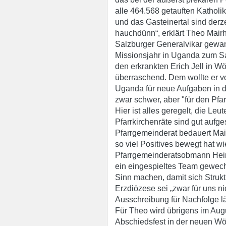
alle 464.568 getauften Katholi
und das Gasteinertal sind derz
hauchdünn“, erklärt Theo Mairh
Salzburger Generalvikar gewand
Missionsjahr in Uganda zum Sa
den erkrankten Erich Jell in W
überraschend. Dem wollte er vo
Uganda für neue Aufgaben in de
zwar schwer, aber "für den Pfa
Hier ist alles geregelt, die Le
Pfarrkirchenräte sind gut aufges
Pfarrgemeinderat bedauert Mair
so viel Positives bewegt hat w
Pfarrgemeinderatsobmann Hein
ein eingespieltes Team gewech
Sinn machen, damit sich Strukt
Erzdiözese sei „zwar für uns n
Ausschreibung für Nachfolge lä
Für Theo wird übrigens im Augu
Abschiedsfest in der neuen Wör