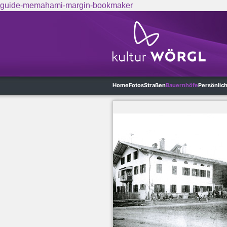
guide-memahami-margin-bookmaker
Skip to main content
Home
Fotos
Straßen
Bauernhöfe
Persönlic