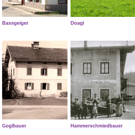
Bassgeiger
Doagl
Goglbauer
Hammerschmiedbauer